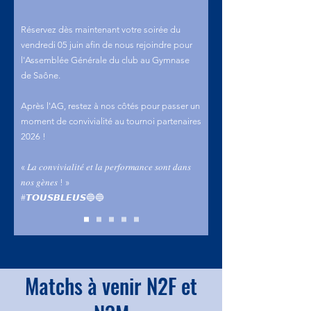
Réservez dès maintenant votre soirée du
vendredi 05 juin afin de nous rejoindre pour
l'Assemblée Générale du club au Gymnase
de Saône.
Après l'AG, restez à nos côtés pour passer un
moment de convivialité au tournoi partenaires
2026 !​
« 𝐿𝑎 𝑐𝑜𝑛𝑣𝑖𝑣𝑖𝑎𝑙𝑖𝑡𝑒́ 𝑒𝑡 𝑙𝑎 𝑝𝑒𝑟𝑓𝑜𝑟𝑚𝑎𝑛𝑐𝑒 𝑠𝑜𝑛𝑡 𝑑𝑎𝑛𝑠
𝑛𝑜𝑠 𝑔𝑒̀𝑛𝑒𝑠 ! »
#𝙏𝙊𝙐𝙎𝘽𝙇𝙀𝙐𝙎🔵🔵
Matchs à venir N2F et