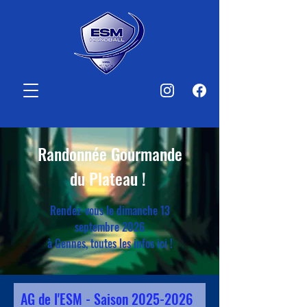
Randonnée Gourmande
du Plateau !
Rendez-vous le dimanche 13
septembre 2026
à Gennes, toutes les infos ici !
AG de l'ESM - Saison
2025-2026