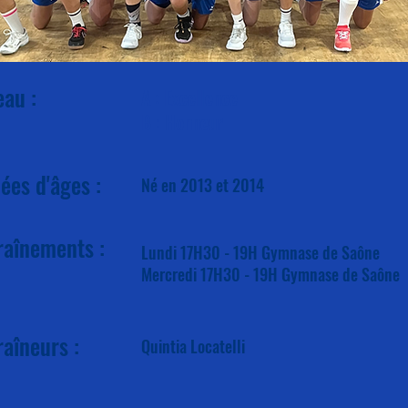
eau :
A : Excellence
B : Honneur
ées d'âges :
Né en 2013 et 2014
raînements :
Lundi 17H30 - 19H Gymnase de Saône
Mercredi 17H30 - 19H Gymnase de Saône
raîneurs :
Quintia Locatelli