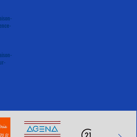
aison-
ence-
aison-
ur-