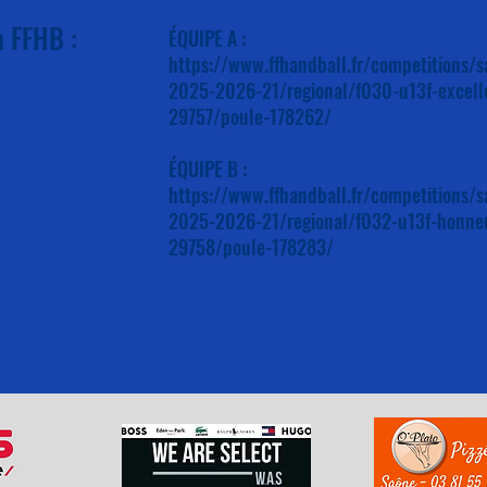
n FFHB :
ÉQUIPE A :
https://www.ffhandball.fr/competitions/s
2025-2026-21/regional/f030-u13f-excell
29757/poule-178262/
ÉQUIPE B :
https://www.ffhandball.fr/competitions/s
2025-2026-21/regional/f032-u13f-honne
29758/poule-178283/