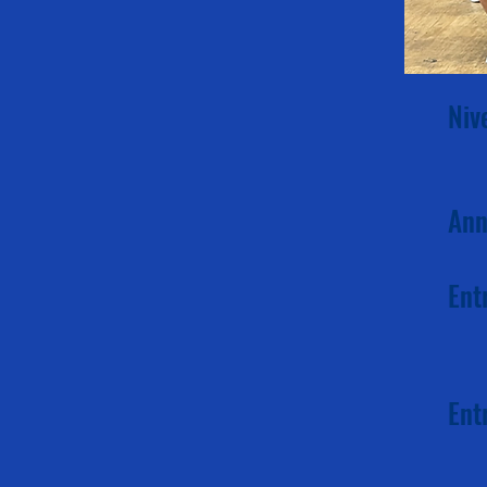
Niv
Ann
Ent
Ent