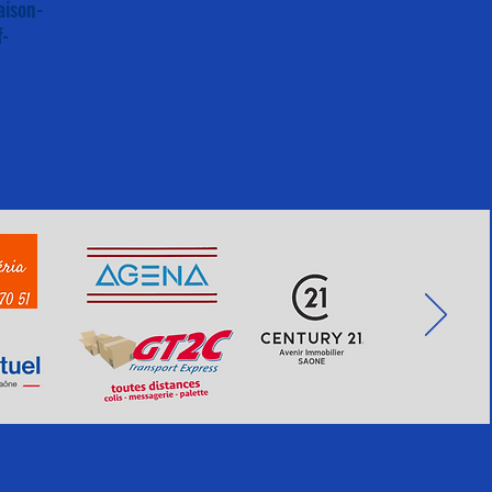
aison-
f-