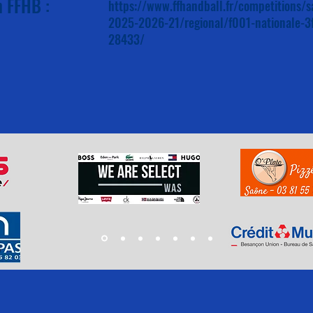
n FFHB :
https://www.ffhandball.fr/competitions/s
2025-2026-21/regional/f001-nationale-3
28433/