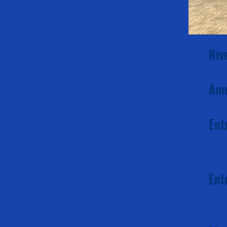
Niv
Ann
Ent
Ent